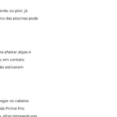
rde, ou pior, já
oro das piscinas pode
 afastar algas e
e, em contato
não estiverem
teger os cabelos
, da Prime Pro
, altas temperaturas