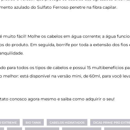
mento azulado do Sulfato Ferroso penetre na fibra capilar.
é muito fácil! Molhe os cabelos em água corrente; a água func
os do produto. Em seguida, borrife por toda a extensão dos fios e
anquilidade.
do para todos os tipos de cabelos e possui 15 multibenefícios pa
o melhor: está disponível na versão mini, de 60ml, para você leva
tato conosco agora mesmo e saiba como adquirir o seu!
O EXTREME
BIO TANIX
CABELOS HIDRATADOS
DICAS PRIME PRO EXT