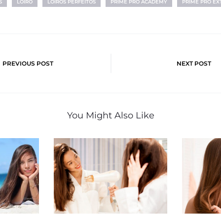
S
LOIRO
LOIROS PERFEITOS
PRIME PRO ACADEMY
PRIME PRO E
o
PREVIOUS POST
NEXT POST
You Might Also Like