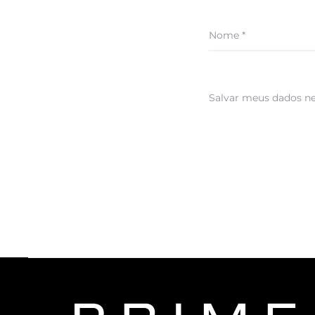
Nome
*
Salvar meus dados ne