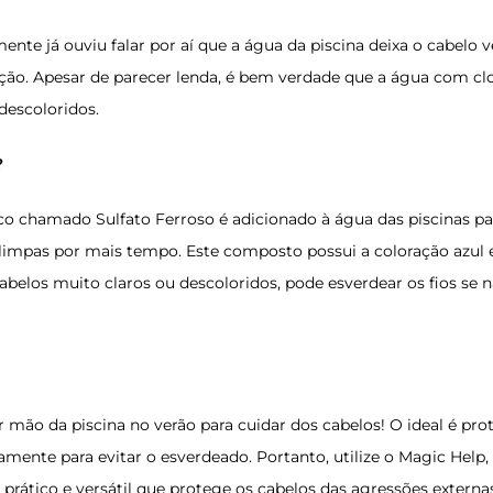
mente já ouviu falar por aí que a água da piscina deixa o cabelo ve
ação. Apesar de parecer lenda, é bem verdade que a água com cl
descoloridos.
?
chamado Sulfato Ferroso é adicionado à água das piscinas para
 limpas por mais tempo. Este composto possui a coloração azul 
belos muito claros ou descoloridos, pode esverdear os fios se 
r mão da piscina no verão para cuidar dos cabelos! O ideal é pro
tamente para evitar o esverdeado. Portanto, utilize o
Magic Help
rático e versátil que protege os cabelos das agressões externas