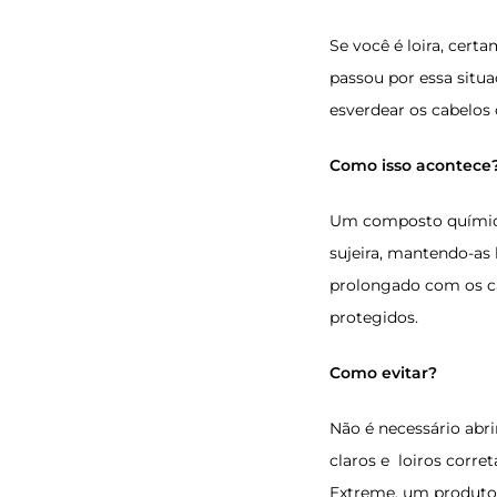
Se você é loira, certa
passou por essa situ
esverdear os cabelos 
Como isso acontece
Um composto químico 
sujeira, mantendo-as
prolongado com os ca
protegidos.
Como evitar?
Não é necessário abri
claros e loiros corre
Extreme, um produto p