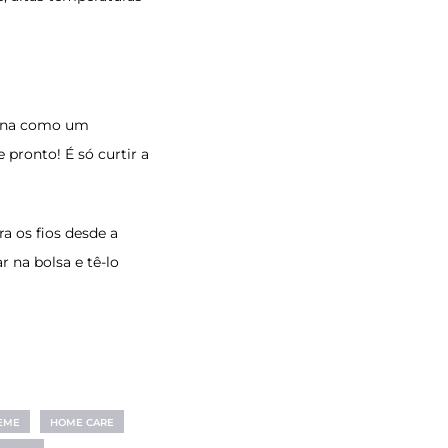
iona como um
 pronto! É só curtir a
ra os fios desde a
r na bolsa e tê-lo
REME
HOME CARE