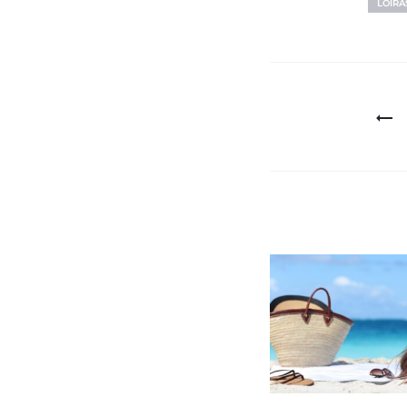
LOIRA
Navegaçã
de
Post