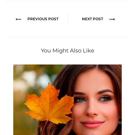
Navegação
PREVIOUS POST
NEXT POST
de
Post
You Might Also Like