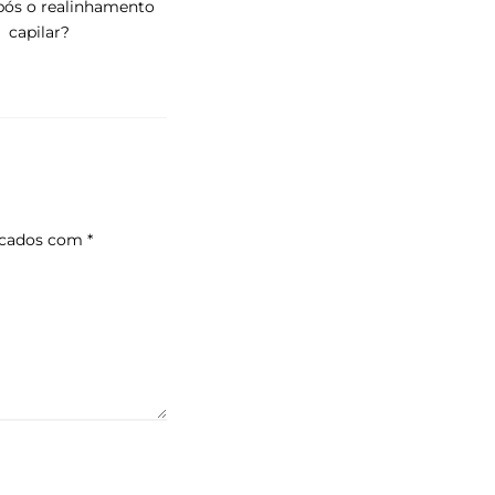
pós o realinhamento
capilar?
rcados com
*