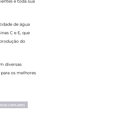
rientes e toda sua
ntidade de água
inas C e E, que
a produção do
em diversas
 para os melhores
DICAS CAPILARES