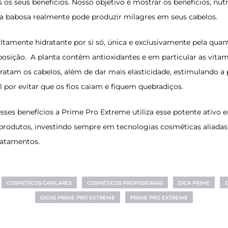
 os seus benefícios. Nosso objetivo é mostrar os benefícios, nut
 a babosa realmente pode produzir milagres em seus cabelos.
altamente hidratante por si só, única e exclusivamente pela qua
osição. A planta contém antioxidantes e em particular as vitam
dratam os cabelos, além de dar mais elasticidade, estimulando 
 por evitar que os fios caiam e fiquem quebradiços.
ses benefícios a Prime Pro Extreme utiliza esse potente ativo 
produtos, investindo sempre em tecnologias cosméticas aliadas
ratamentos.
COSMÉTICOS CAPILARES
COSMÉTICOS PROFISSIONAIS
DICA PRIME
DICAS PRIME PRO EXTREME
PRIME PRO EXTREME