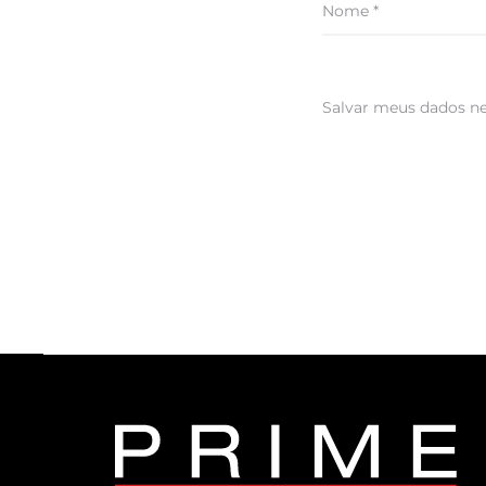
Nome
*
Salvar meus dados ne