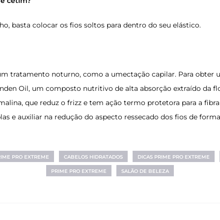
e cetim?
, basta colocar os fios soltos para dentro do seu elástico.
 um tratamento noturno, como a umectação capilar. Para obter 
inden Oil
, um composto nutritivo de alta absorção extraído da flo
ina, que reduz o frizz e tem ação termo protetora para a fibra 
las e auxiliar na redução do aspecto ressecado dos fios de forma
RIME PRO EXTREME
CABELOS HIDRATADOS
DICAS PRIME PRO EXTREME
PRIME PRO EXTREME
SALÃO DE BELEZA