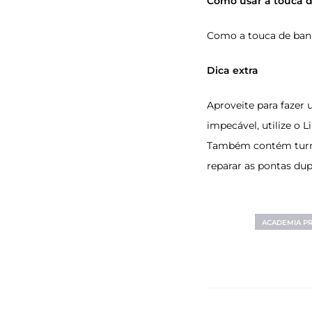
Como usar a touca d
Como a touca de banho
Dica extra
Aproveite para fazer
impecável, utilize o
L
Também contém turmal
reparar as pontas dup
ACADEMIA P