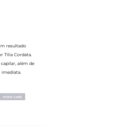
um resultado
r Tília Cordata.
capilar, além de
 imediata.
HOME CARE