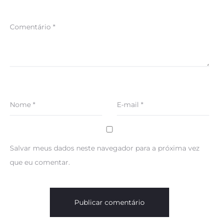
Comentário
*
Nome
*
E-mail
*
Salvar meus dados neste navegador para a próxima vez
que eu comentar.