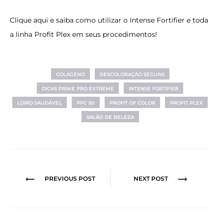
Clique aqui
e saiba como utilizar o Intense Fortifier e toda
a linha Profit Plex em seus procedimentos!
COLÁGENO
DESCOLORAÇÃO SEGURA
DICAS PRIME PRO EXTREME
INTENSE FORTIFIER
LOIRO SAUDÁVEL
PPC 50
PROFIT OF COLOR
PROFIT PLEX
SALÃO DE BELEZA
Navegação
PREVIOUS POST
NEXT POST
de
Post