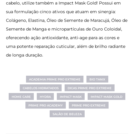
cabelo, utilize também a
Impact Mask Gold
! Possui em
sua formulação cinco ativos que atuam em sinergia:
Colágeno, Elastina, Óleo de Semente de Maracujá, Óleo de
Semente de Manga e micropartículas de Ouro Coloidal,
oferecendo ação antioxidante, anti-age para as cores e
uma potente reparação cuticular, além de brilho radiante
de longa duração.
ACADEMIA PRIME PRO EXTREME
BIO TANIX
CABELOS HIDRATADOS
DICAS PRIME PRO EXTREME
HOME CARE
HYDRA
IMPACT MASK
IMPACT MASK GOLD
PRIME PRO ACADEMY
PRIME PRO EXTREME
SALÃO DE BELEZA