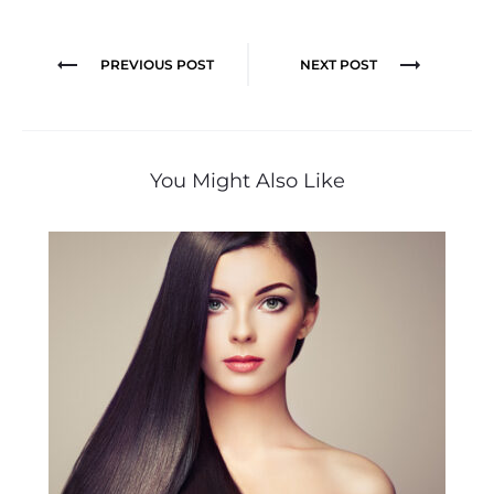
Navegação
PREVIOUS POST
NEXT POST
de
Post
You Might Also Like