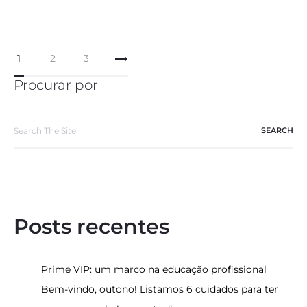
Paginação
1
2
3
de
Procurar por
posts
Search
for:
Posts recentes
Prime VIP: um marco na educação profissional
Bem-vindo, outono! Listamos 6 cuidados para ter