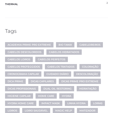
2
THERMAL
Tags
ACADEMIA PRIME PRO EXTREME
BIO TANIX
CABELEIREIROS
CABELOS DESCOLORIDOS
CABELOS HIDRATADOS
CABELOS LOIROS
CABELOS PERFEITOS
CABELOS PROTEGGIDOS
CABELOS TRATADOS
COLORAÇÃO
CRONOGRAMA CAPILAR
CUIDADO DIÁRIO
DESCOLORAÇÃO
DICA PRIME
DICAS CAPILARES
DICAS PRIME PRO EXTREME
DICAS PROFISSIONAIS
DUAL OIL RESTORING
HIDRATAÇÃO
HIGIENE CAPILAR
HOME CARE
HYDRA
HYDRA HOME CARE
IMPACT MASK
LINHA HYDRA
LOIRAS
LOIROS
LOIRO SAUDÁVEL
MAGIC HELP
MATIZADOR