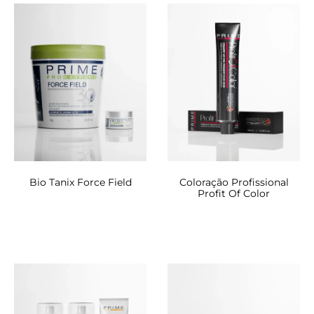
os
13
resultados
Bio Tanix Force Field
Coloração Profissional
Profit Of Color