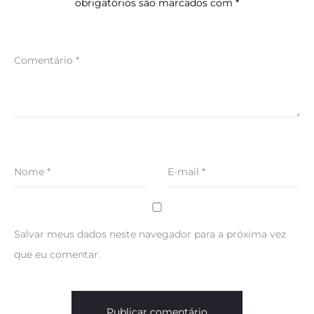
obrigatórios são marcados com
*
Comentário
*
Nome
*
E-mail
*
Salvar meus dados neste navegador para a próxima vez
que eu comentar.