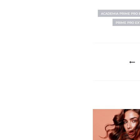
ACADEMIA PRIME PRO
PRIME PRO E
Navegaçã
de
Post