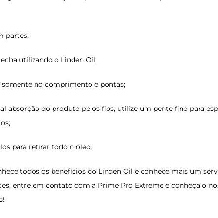
m partes;
echa utilizando o
Linden Oil
;
o somente no comprimento e pontas;
tal absorção do produto pelos fios, utilize um pente fino para es
os;
s para retirar todo o óleo.
nhece todos os benefícios do Linden Oil e conhece mais um servi
entes, entre em contato com a Prime Pro Extreme e conheça o nos
s!