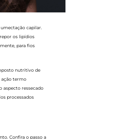
 umectação capilar.
epor os lipídios
lmente, para fios
posto nutritivo de
em ação termo
 do aspecto ressecado
los processados
to. Confira o passo a