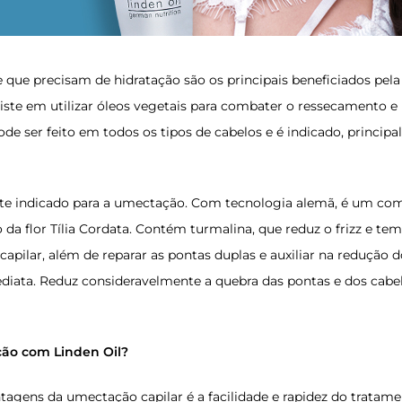
 que precisam de hidratação são os principais beneficiados pela
ste em utilizar óleos vegetais para combater o ressecamento e r
ode ser feito em todos os tipos de cabelos e é indicado, principa
te indicado para a umectação. Com tecnologia alemã, é um com
o da flor Tília Cordata. Contém turmalina, que reduz o frizz e t
a capilar, além de reparar as pontas duplas e auxiliar na redução
ediata. Reduz consideravelmente a quebra das pontas e dos cabe
ão com Linden Oil?
agens da umectação capilar é a facilidade e rapidez do tratamen