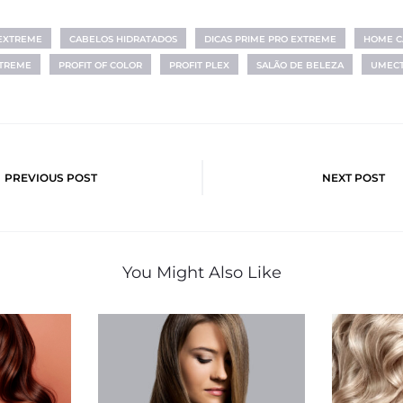
 EXTREME
CABELOS HIDRATADOS
DICAS PRIME PRO EXTREME
HOME C
XTREME
PROFIT OF COLOR
PROFIT PLEX
SALÃO DE BELEZA
UMECT
o
PREVIOUS POST
NEXT POST
You Might Also Like