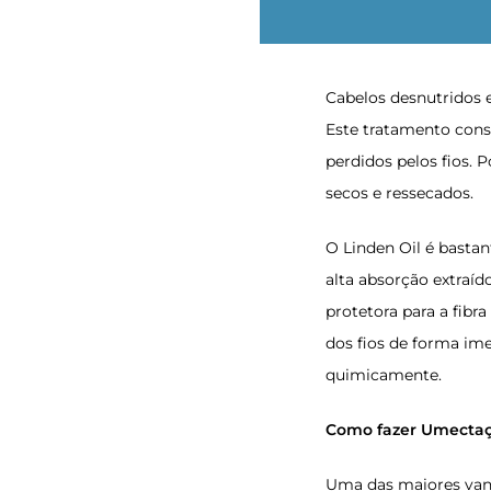
Cabelos desnutridos e
Este tratamento consi
perdidos pelos fios. P
secos e ressecados.
O
Linden Oil
é bastan
alta absorção extraíd
protetora para a fibr
dos fios de forma im
quimicamente.
Como fazer Umectaç
Uma das maiores vant