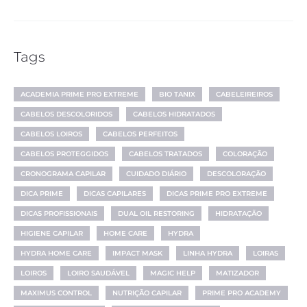
Tags
ACADEMIA PRIME PRO EXTREME
BIO TANIX
CABELEIREIROS
CABELOS DESCOLORIDOS
CABELOS HIDRATADOS
CABELOS LOIROS
CABELOS PERFEITOS
CABELOS PROTEGGIDOS
CABELOS TRATADOS
COLORAÇÃO
CRONOGRAMA CAPILAR
CUIDADO DIÁRIO
DESCOLORAÇÃO
DICA PRIME
DICAS CAPILARES
DICAS PRIME PRO EXTREME
DICAS PROFISSIONAIS
DUAL OIL RESTORING
HIDRATAÇÃO
HIGIENE CAPILAR
HOME CARE
HYDRA
HYDRA HOME CARE
IMPACT MASK
LINHA HYDRA
LOIRAS
LOIROS
LOIRO SAUDÁVEL
MAGIC HELP
MATIZADOR
MAXIMUS CONTROL
NUTRIÇÃO CAPILAR
PRIME PRO ACADEMY