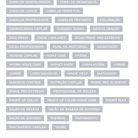
CABELOS DESCOLORIDOS
CABELOS HIDRATADOS
CABELOS LOIROS
CABELOS PERFEITOS
CABELOS PROTEGGIDOS
CABELOS TRATADOS
COLORAÇÃO
CRONOGRAMA CAPILAR
CUIDADO DIÁRIO
DESCOLORAÇÃO
DICA PRIME
DICAS CAPILARES
DICAS PRIME PRO EXTREME
DICAS PROFISSIONAIS
DUAL OIL RESTORING
HIDRATAÇÃO
HIGIENE CAPILAR
HOME CARE
HYDRA
HYDRA HOME CARE
IMPACT MASK
LINHA HYDRA
LOIRAS
LOIROS
LOIRO SAUDÁVEL
MAGIC HELP
MATIZADOR
MAXIMUS CONTROL
NUTRIÇÃO CAPILAR
PRIME PRO ACADEMY
PRIME PRO EXTREME
PROFISSIONAL DE BELEZA
PROFIT OF COLOR
PROFIT OF COLOR HOME CARE
PROFIT PLEX
SALÃO DE BELEZA
SALÃO DE BELEZA DE SUCESSO
SALÃO DE SUCESSO
THERMAL
TRATAMENTO
TRATAMENTO CAPILAR
VERÃO