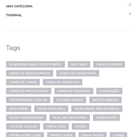
4
SEM CATEGORIA
2
THERMAL
Tags
ACADEMIA PRIME PRO EXTREME
BIO TANIX
CABELEIREIROS
CABELOS DESCOLORIDOS
CABELOS HIDRATADOS
CABELOS LOIROS
CABELOS PERFEITOS
CABELOS PROTEGGIDOS
CABELOS TRATADOS
COLORAÇÃO
CRONOGRAMA CAPILAR
CUIDADO DIÁRIO
DESCOLORAÇÃO
DICA PRIME
DICAS CAPILARES
DICAS PRIME PRO EXTREME
DICAS PROFISSIONAIS
DUAL OIL RESTORING
HIDRATAÇÃO
HIGIENE CAPILAR
HOME CARE
HYDRA
HYDRA HOME CARE
IMPACT MASK
LINHA HYDRA
LOIRAS