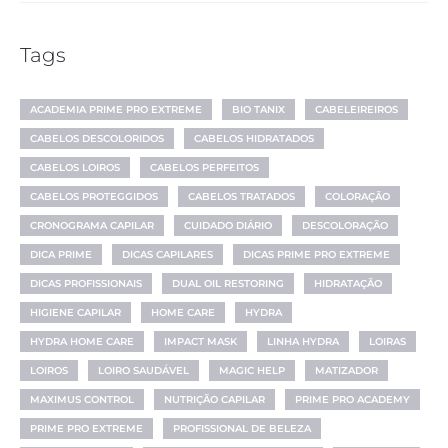
Tags
ACADEMIA PRIME PRO EXTREME
BIO TANIX
CABELEIREIROS
CABELOS DESCOLORIDOS
CABELOS HIDRATADOS
CABELOS LOIROS
CABELOS PERFEITOS
CABELOS PROTEGGIDOS
CABELOS TRATADOS
COLORAÇÃO
CRONOGRAMA CAPILAR
CUIDADO DIÁRIO
DESCOLORAÇÃO
DICA PRIME
DICAS CAPILARES
DICAS PRIME PRO EXTREME
DICAS PROFISSIONAIS
DUAL OIL RESTORING
HIDRATAÇÃO
HIGIENE CAPILAR
HOME CARE
HYDRA
HYDRA HOME CARE
IMPACT MASK
LINHA HYDRA
LOIRAS
LOIROS
LOIRO SAUDÁVEL
MAGIC HELP
MATIZADOR
MAXIMUS CONTROL
NUTRIÇÃO CAPILAR
PRIME PRO ACADEMY
PRIME PRO EXTREME
PROFISSIONAL DE BELEZA