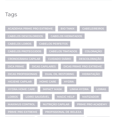
Tags
ACADEMIA PRIME PRO EXTREME
BIO TANIX
CABELEIREIROS
CABELOS DESCOLORIDOS
CABELOS HIDRATADOS
CABELOS LOIROS
CABELOS PERFEITOS
CABELOS PROTEGGIDOS
CABELOS TRATADOS
COLORAÇÃO
CRONOGRAMA CAPILAR
CUIDADO DIÁRIO
DESCOLORAÇÃO
DICA PRIME
DICAS CAPILARES
DICAS PRIME PRO EXTREME
DICAS PROFISSIONAIS
DUAL OIL RESTORING
HIDRATAÇÃO
HIGIENE CAPILAR
HOME CARE
HYDRA
HYDRA HOME CARE
IMPACT MASK
LINHA HYDRA
LOIRAS
LOIROS
LOIRO SAUDÁVEL
MAGIC HELP
MATIZADOR
MAXIMUS CONTROL
NUTRIÇÃO CAPILAR
PRIME PRO ACADEMY
PRIME PRO EXTREME
PROFISSIONAL DE BELEZA