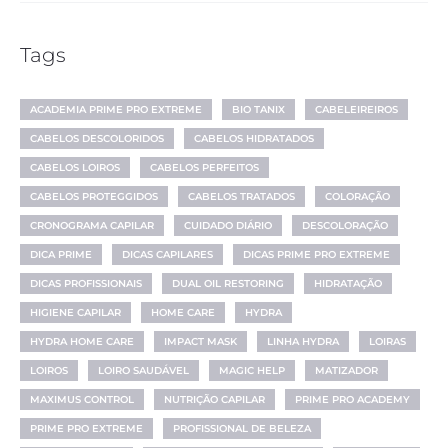
Tags
ACADEMIA PRIME PRO EXTREME
BIO TANIX
CABELEIREIROS
CABELOS DESCOLORIDOS
CABELOS HIDRATADOS
CABELOS LOIROS
CABELOS PERFEITOS
CABELOS PROTEGGIDOS
CABELOS TRATADOS
COLORAÇÃO
CRONOGRAMA CAPILAR
CUIDADO DIÁRIO
DESCOLORAÇÃO
DICA PRIME
DICAS CAPILARES
DICAS PRIME PRO EXTREME
DICAS PROFISSIONAIS
DUAL OIL RESTORING
HIDRATAÇÃO
HIGIENE CAPILAR
HOME CARE
HYDRA
HYDRA HOME CARE
IMPACT MASK
LINHA HYDRA
LOIRAS
LOIROS
LOIRO SAUDÁVEL
MAGIC HELP
MATIZADOR
MAXIMUS CONTROL
NUTRIÇÃO CAPILAR
PRIME PRO ACADEMY
PRIME PRO EXTREME
PROFISSIONAL DE BELEZA