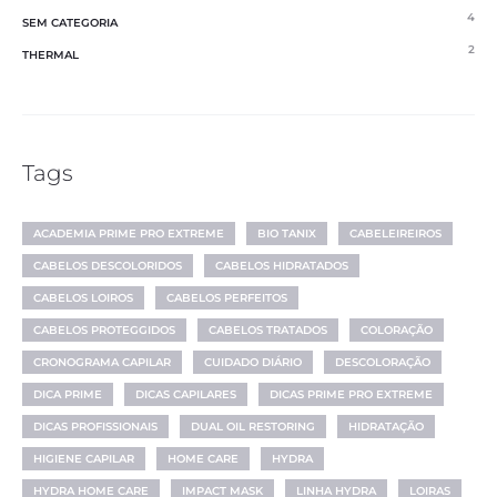
4
SEM CATEGORIA
2
THERMAL
Tags
ACADEMIA PRIME PRO EXTREME
BIO TANIX
CABELEIREIROS
CABELOS DESCOLORIDOS
CABELOS HIDRATADOS
CABELOS LOIROS
CABELOS PERFEITOS
CABELOS PROTEGGIDOS
CABELOS TRATADOS
COLORAÇÃO
CRONOGRAMA CAPILAR
CUIDADO DIÁRIO
DESCOLORAÇÃO
DICA PRIME
DICAS CAPILARES
DICAS PRIME PRO EXTREME
DICAS PROFISSIONAIS
DUAL OIL RESTORING
HIDRATAÇÃO
HIGIENE CAPILAR
HOME CARE
HYDRA
HYDRA HOME CARE
IMPACT MASK
LINHA HYDRA
LOIRAS