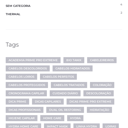
4
SEM CATEGORIA
2
THERMAL
Tags
ACADEMIA PRIME PRO EXTREME
BIO TANIX
CABELEIREIROS
CABELOS DESCOLORIDOS
CABELOS HIDRATADOS
CABELOS LOIROS
CABELOS PERFEITOS
CABELOS PROTEGGIDOS
CABELOS TRATADOS
COLORAÇÃO
CRONOGRAMA CAPILAR
CUIDADO DIÁRIO
DESCOLORAÇÃO
DICA PRIME
DICAS CAPILARES
DICAS PRIME PRO EXTREME
DICAS PROFISSIONAIS
DUAL OIL RESTORING
HIDRATAÇÃO
HIGIENE CAPILAR
HOME CARE
HYDRA
HYDRA HOME CARE
IMPACT MASK
LINHA HYDRA
LOIRAS