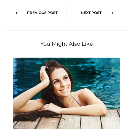
Navegação
PREVIOUS POST
NEXT POST
de
Post
You Might Also Like