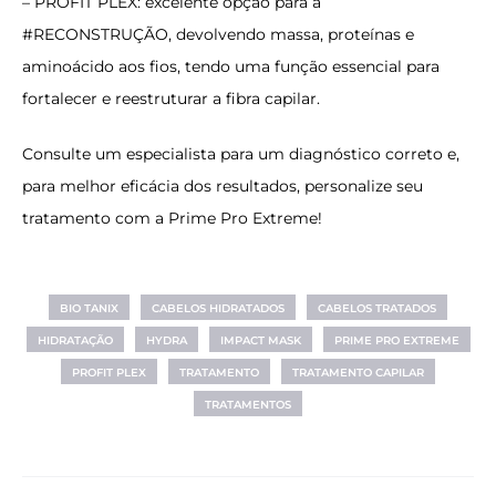
–
PROFIT PLEX
: excelente opção para a
#RECONSTRUÇÃO
, devolvendo massa, proteínas e
aminoácido aos fios, tendo uma função essencial para
fortalecer e reestruturar a fibra capilar.
Consulte um especialista para um diagnóstico correto e,
para melhor eficácia dos resultados, personalize seu
tratamento com a Prime Pro Extreme!
BIO TANIX
CABELOS HIDRATADOS
CABELOS TRATADOS
HIDRATAÇÃO
HYDRA
IMPACT MASK
PRIME PRO EXTREME
PROFIT PLEX
TRATAMENTO
TRATAMENTO CAPILAR
TRATAMENTOS